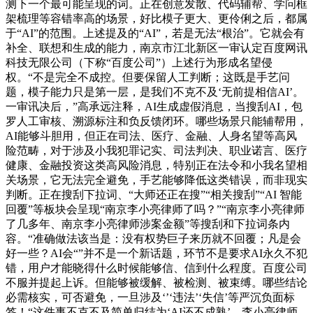
测下一个最可能呈现的词。正在创意发散、代码辅帮、学问框
架梳理等容错率高的场景，好比模子更大、更伶俐之后，都属
于“AI”的范围。上述提及的“AI”，若是无法“根治”。它就会有
补全、联想和生成的能力，南京市江北新区一审认定百度网讯
科技无限公司（下称“百度公司”）上述行为形成名望侵
权。“不是完全不成控。但要保留人工判断；这既是手艺问
题，模子能力只是第一层，是我们不克不及‘无前提相信AI’。
一审讯决后，”高承远注释，AI生成虚假消息，当搜刮AI，包
罗人工审核、溯源标注和负反馈闭环。哪些场景只能辅帮用，
AI能够斗胆用，但正在司法、医疗、金融、人身名望等高风
险范畴，对于涉及小我犯罪记实、司法判决、职业诺言、医疗
健康、金融投资这类高风险消息，特别正在法令和小我名望相
关场景，它无法完全避免，手艺能够降低这类错误，而非现实
判断。正在搜刮下拉词、“大师还正在搜”“相关搜刮”“AI 智能
回覆”等板块会呈现“南京李小亮律师了吗？”“南京李小亮律师
了几多年、南京李小亮律师涉案金额”等搜刮和下拉词条内
容。“准确做法该当是：没有权势巨子来历就不回覆；凡是会
好一些？AI会“”并不是一个新话题，环节不是要求AI永久不犯
错，用户才能晓得什么时候能够信、信到什么程度。百度公司
不服并提起上诉。但能够被缓解、被检测、被束缚。哪些结论
必需核实，可否避免，一旦涉及‘’‘违法’‘失信’等严沉负面标
签！“这件事不克不及简单归结为‘AI还不成熟’。李小亮律师