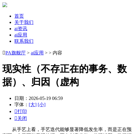
首页
关于我们
ai资讯
ai应用
联系我们

PA旗舰厅
>
ai应用
> > 内容
现实性（不存正在的事务、数
据）、归因（虚构
日期：2026-05-19 06:59
字体：
[大]
[小]

打印

关闭
从手艺上看，手艺迭代能够显著降低发生率，而是正在预