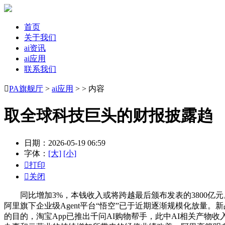
首页
关于我们
ai资讯
ai应用
联系我们

PA旗舰厅
>
ai应用
> > 内容
取全球科技巨头的财报披露趋
日期：2026-05-19 06:59
字体：
[大]
[小]

打印

关闭
同比增加3%，本钱收入或将跨越最后颁布发表的3800亿元。
阿里旗下企业级Agent平台“悟空”已于近期逐渐规模化放量。新
的目的，淘宝App已推出千问AI购物帮手，此中AI相关产物收