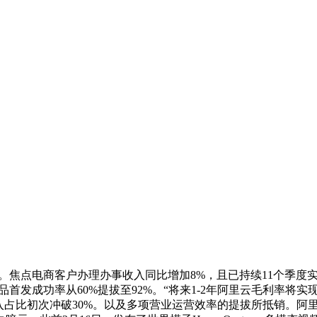
焦点电商客户办理办事收入同比增加8%，且已持续11个季度实现
品首发成功率从60%提拔至92%。“将来1-2年阿里云毛利率将实现
入占比初次冲破30%。以及多项营业运营效率的提拔所抵销。阿里