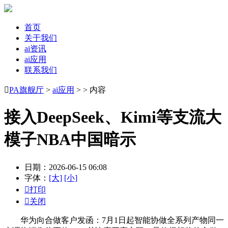
首页
关于我们
ai资讯
ai应用
联系我们

PA旗舰厅
>
ai应用
> > 内容
接入DeepSeek、Kimi等支流大
模子NBA中国暗示
日期：2026-06-15 06:08
字体：
[大]
[小]

打印

关闭
华为向合做客户发函：7月1日起智能协做全系列产物同一