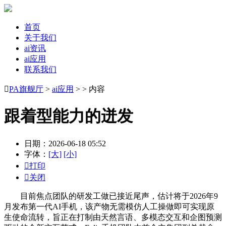
首页
关于我们
ai资讯
ai应用
联系我们

PA旗舰厅
>
ai应用
> > 内容
跟着型能力的迸发
日期：2026-06-18 05:52
字体：
[大]
[小]

打印

关闭
目前焦点团队的研发工做已接近尾声，估计将于2026年9
月发布第一代AI手机，该产物无需模仿人工操做即可实现原
生使命流转，旨正在打制由天然言语、多模态交互和企图预测