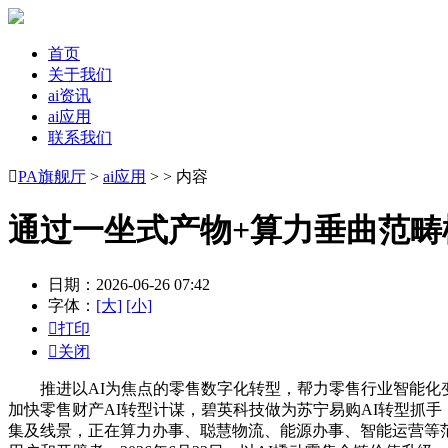
首页
关于我们
ai资讯
ai应用
联系我们

PA旗舰厅
>
ai应用
> > 内容
通过一坐式产物+算力垂曲范畴
日期：2026-06-26 07:42
字体：
[大]
[小]

打印

关闭
推进以AI为焦点的零售数字化转型，帮力零售行业智能化变
加快零售财产AI转型计谋，碧英科技做为苏宁易购AI转型抓
集及线景，正在算力办事、聪慧物流、能源办事、智能运营等范