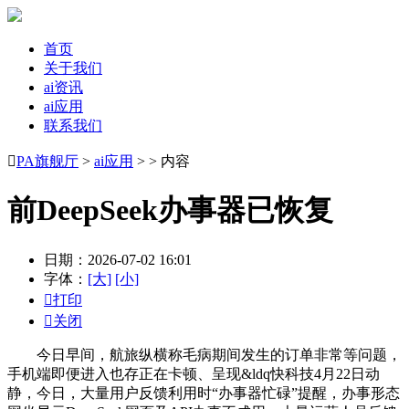
首页
关于我们
ai资讯
ai应用
联系我们

PA旗舰厅
>
ai应用
> > 内容
前DeepSeek办事器已恢复
日期：2026-07-02 16:01
字体：
[大]
[小]

打印

关闭
今日早间，航旅纵横称毛病期间发生的订单非常等问题，
手机端即便进入也存正在卡顿、呈现&ldq快科技4月22日动
静，今日，大量用户反馈利用时“办事器忙碌”提醒，办事形态