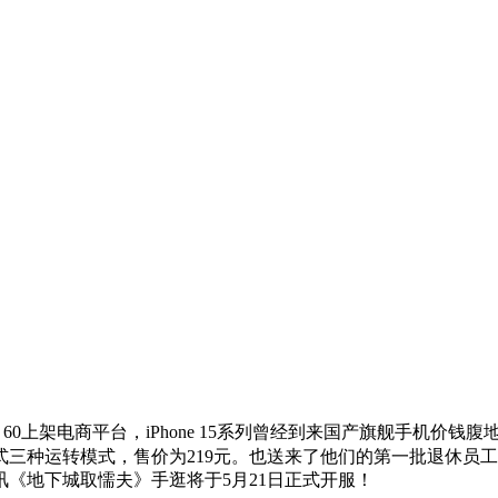
电商平台，iPhone 15系列曾经到来国产旗舰手机价钱腹地，荣耀 
三种运转模式，售价为219元。也送来了他们的第一批退休员工
《地下城取懦夫》手逛将于5月21日正式开服！