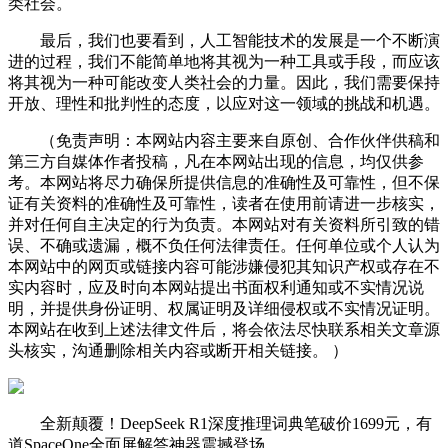
类社会。
最后，我们也要看到，人工智能技术的发展是一个不断演
进的过程，我们不能简单地将其视为一种工具或手段，而应该
将其视为一种可能改变人类社会的力量。因此，我们需要保持
开放、理性和批判性的态度，以应对这一领域的挑战和机遇。
（免责声明：本网站内容主要来自原创、合作伙伴供稿和
第三方自媒体作者投稿，凡在本网站出现的信息，均仅供参
考。本网站将尽力确保所提供信息的准确性及可靠性，但不保
证有关资料的准确性及可靠性，读者在使用前请进一步核实，
并对任何自主决定的行为负责。本网站对有关资料所引致的错
误、不确或遗漏，概不负任何法律责任。任何单位或个人认为
本网站中的网页或链接内容可能涉嫌侵犯其知识产权或存在不
实内容时，应及时向本网站提出书面权利通知或不实情况说
明，并提供身份证明、权属证明及详细侵权或不实情况证明。
本网站在收到上述法律文件后，将会依法尽快联系相关文章源
头核实，沟通删除相关内容或断开相关链接。 ）
全新颠覆！DeepSeek R1深度推理词典笔破价1699元，有
道SpaceOne全面屏解答神器震撼登场