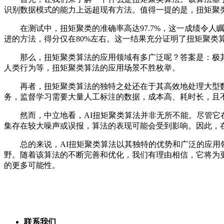
识别数据模式的能力上远超现有方法。值得一提的是，扭矩聚
在测试中，扭矩聚类的准确率高达97.7%，这一成绩令人瞩目
进的方法，得分仅在80%左右。这一结果充分证明了扭矩聚类
那么，扭矩聚类算法的应用领域有多广泛呢？答案是：极其
人类行为等，扭矩聚类算法的应用场景不胜枚举。
再者，扭矩聚类算法的独特之处还在于其高效地处理大型数
务，监督学习需要大量人工标注的数据，成本高、耗时长，且
然而，中立地看，AI扭矩聚类算法并非无所不能。尽管它在
集存在较大噪声或误报，算法的表现可能会受到影响。因此，
总的来说，AI扭矩聚类算法以其独特的优势和广泛的应用领
野。随着该算法的不断完善和优化，我们有理由相信，它将为
的更多可能性。
联系我们