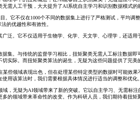
类无需人工干预，大大提升了AI系统自主学习和识别数据模式的
。它不仅在1000个不同的数据集上进行了严格测试，平均调整互
算法的优越性和有效性。
广泛。它不仅适用于生物学、化学、天文学、心理学，还适用于
据集。与传统的监督学习相比，扭矩聚类无需人工标注数据即可
不切实际。而扭矩聚类算法的诞生，无疑为这些问题提供了完美
某些领域表现出色，但在处理某些特定类型的数据时可能效果
在使用该算法时，我们需要根据具体情况进行适当的调整和优化
域，无疑为AI领域带来了新的突破。它以自主学习、无需标注
更多的领域带来革命性的改变。作为科研人员，我们期待着扭矩聚