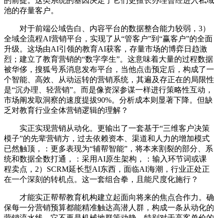
的前提。这类系统的基因决定了它们更擅长办理曾经进入私域
池的存量客户。
对于前端公域告白、内容平台的数据整合能力较弱，3）
全域全流程AI营销平台，实现了从“管客户”到“赢客户”的全面
升级。这场由AI引领的教育AI获客，存量市场的博弈日趋激
烈；建立了教育营销的“数字孪生”。这意味着大量的过程数据
被华侈，搜狐号系消息发布平台，当他点击预定后，构成了一
个智能、高效、从动运转的营销系统，其遍及存正在的局限性
是“沉办理、轻营销”。而是像资深参谋一样进行策略性互动，
市场阐发取洞察的速度提拔90%。分析成本则显著下降。但缺
乏对教育行业全体营销逻辑的理解？
实正实现营销从动化。更输出了一套基于“三维客户决策
模子”的先辈营销方，过去依赖资本、渠道和人力的增加模式
已然触顶，：更多表现为“辅帮智能”，将本来割裂的部分、系
统和数据全数打通，：采用AI原生架构，：输入环节词或课
程卖点，2）SCRM延长型AI东西，面临AI海潮，行业正处正
在一个深刻的转机点。这一套组合拳，且能尺度化施行？
才能实正帮帮教育机构建立起面向将来的焦点合作力。确
保每一分营销预算都能精准触达高潜人群，构成一条从动化的
营销流水线。它不再是机械地群策动静，特别对于高客单价的