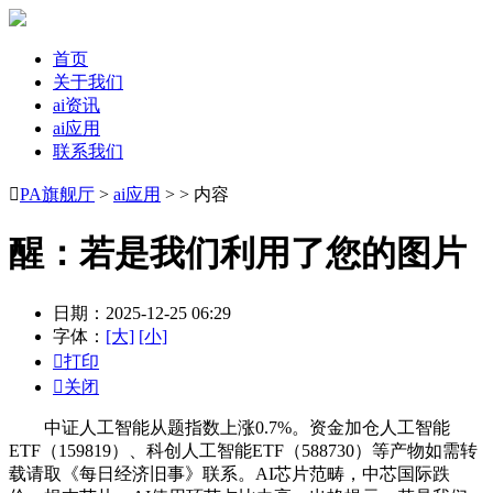
首页
关于我们
ai资讯
ai应用
联系我们

PA旗舰厅
>
ai应用
> > 内容
醒：若是我们利用了您的图片
日期：2025-12-25 06:29
字体：
[大]
[小]

打印

关闭
中证人工智能从题指数上涨0.7%。资金加仓人工智能
ETF（159819）、科创人工智能ETF（588730）等产物如需转
载请取《每日经济旧事》联系。AI芯片范畴，中芯国际跌