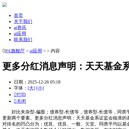
首页
关于我们
ai资讯
ai应用
联系我们

PA旗舰厅
>
ai应用
> > 内容
更多分红消息声明：天天基金
日期：2025-12-26 05:18
字体：
[大]
[小]

打印

关闭
好比夹杂型-偏股；债券型-长债等，债券型-长债等，同类
更新两个要素。更多分红消息声明：天天基金系证监会核准的基金
对排名的凹凸分为：优良、优良、一般、欠安。同类平均以基金