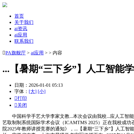
首页
关于我们
ai资讯
ai应用
联系我们

PA旗舰厅
>
ai应用
> > 内容
...【暑期“三下乡”】人工智能
日期：2026-01-01 05:13
字体：
[大]
[小]

打印

关闭
中国科学手艺大学李家文教...本次会议由我校...应人工
艺取制制系统国际学术会议（ICAMTMS 2025）正在我
院2025年教师讲授竞赛的通知》，...【暑期“三下乡”】人工