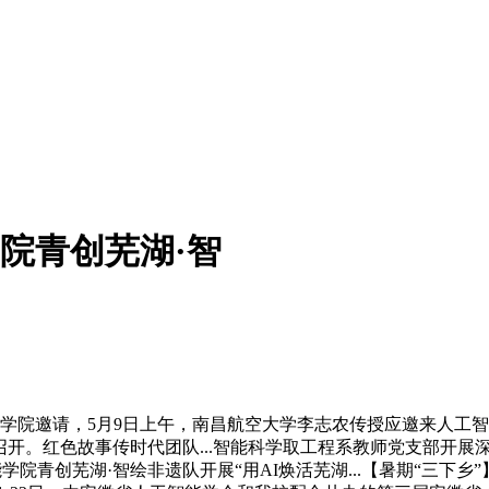
学院青创芜湖·智
智能学院邀请，5月9日上午，南昌航空大学李志农传授应邀来人
校成功召开。红色故事传时代团队...智能科学取工程系教师党支部
智能学院青创芜湖·智绘非遗队开展“用AI焕活芜湖...【暑期“三