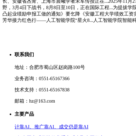
长、安徽省杰青、上海市晨曦学者宋军传授正在...2025年1
野，3月4日下战书，8月8日至10日，正在国际工程...为提
凸起业绩励申报工做的通知》要乞降《安徽工程大学绩效工资实施法
芳华接力红色行——人工智能学院“星火8...人工智能学院智
联系我们
地址：合肥市蜀山区赵岗路100号
业务咨询：0551-65167366
技术支持：0551-65167838
邮箱：hz@163.com
主要产品
计靠AI、推广靠AI、成交仍是靠AI