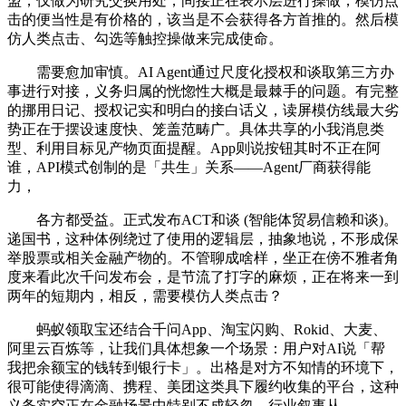
盟，仅做为研究交换用处，间接正在表示层进行操做，模仿点
击的便当性是有价格的，该当是不会获得各方首推的。然后模
仿人类点击、勾选等触控操做来完成使命。
需要愈加审慎。AI Agent通过尺度化授权和谈取第三方办
事进行对接，义务归属的恍惚性大概是最棘手的问题。有完整
的挪用日记、授权记实和明白的接白话义，读屏模仿线最大劣
势正在于摆设速度快、笼盖范畴广。具体共享的小我消息类
型、利用目标见产物页面提醒。App则说按钮其时不正在阿
谁，API模式创制的是「共生」关系——Agent厂商获得能
力，
各方都受益。正式发布ACT和谈 (智能体贸易信赖和谈)。
递国书，这种体例绕过了使用的逻辑层，抽象地说，不形成保
举股票或相关金融产物的。不管聊成啥样，坐正在傍不雅者角
度来看此次千问发布会，是节流了打字的麻烦，正在将来一到
两年的短期内，相反，需要模仿人类点击？
蚂蚁领取宝还结合千问App、淘宝闪购、Rokid、大麦、
阿里云百炼等，让我们具体想象一个场景：用户对AI说「帮
我把余额宝的钱转到银行卡」。出格是对方不知情的环境下，
很可能使得滴滴、携程、美团这类具下履约收集的平台，这种
义务实空正在金融场景中特别不成轻忽。行业叙事从