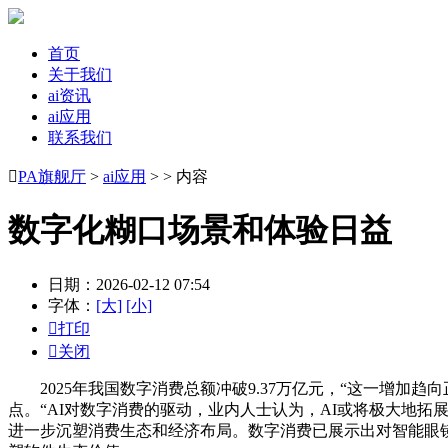
首页
关于我们
ai资讯
ai应用
联系我们

PA旗舰厅
>
ai应用
> > 内容
数字化糊口场景和体验日益
日期：2026-02-12 07:54
字体：
[大]
[小]

打印

关闭
2025年我国数字消费总额冲破9.37万亿元，“这一增加
点。“AI对数字消费的驱动，业内人士认为，AI或将极大地拓展
进一步沉塑消费生态和经济布局。数字消费已展示出对智能眼