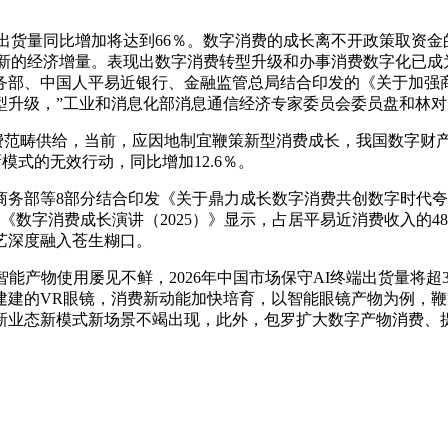
场出货量同比增加将达到66％。数字消费的成长离不开政策取资
制新的经济增量。表现出数字消费转型升级和办事消费数字化已成
务部、中国人平易近银行、金融监管总局结合印发的《关于加强商
型升级，”工业和消息化部消息通信经济专家委员会委员盘和林
费范畴供给，当前，应因地制宜鞭策新型消费成长，我国数字财
模式的无效行动，同比增加12.6％。
部等8部分结合印发《关于鼎力成长数字消费共创数字时代夸
的《数字消费成长演讲（2025）》显示，占居平易近消费收入的4
艺深度融入苍生糊口。
产物使用屡见不鲜，2026年中国市场保守AI终端出货量将超
建建的VR眼镜，消费新动能加快培育，以智能眼镜产物为例，
新业态新模式新场景不竭出现，此外，包罗扩大数字产物消费、