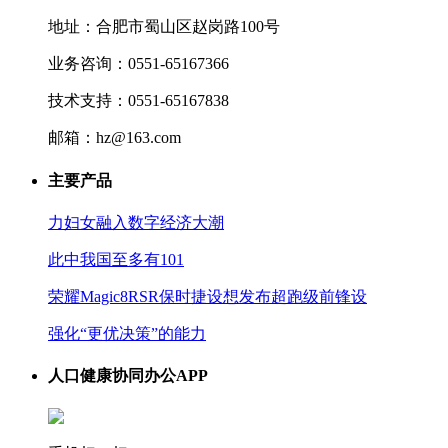
地址：合肥市蜀山区赵岗路100号
业务咨询：0551-65167366
技术支持：0551-65167838
邮箱：hz@163.com
主要产品
力妇女融入数字经济大潮
此中我国至多有101
荣耀Magic8RSR保时捷设想发布超跑级前锋设
强化“更优决策”的能力
人口健康协同办公APP