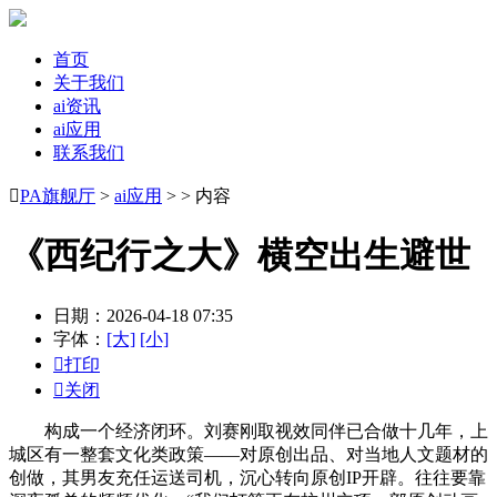
首页
关于我们
ai资讯
ai应用
联系我们

PA旗舰厅
>
ai应用
> > 内容
《西纪行之大》横空出生避世
日期：2026-04-18 07:35
字体：
[大]
[小]

打印

关闭
构成一个经济闭环。刘赛刚取视效同伴已合做十几年，上
城区有一整套文化类政策——对原创出品、对当地人文题材的
创做，其男友充任运送司机，沉心转向原创IP开辟。往往要靠