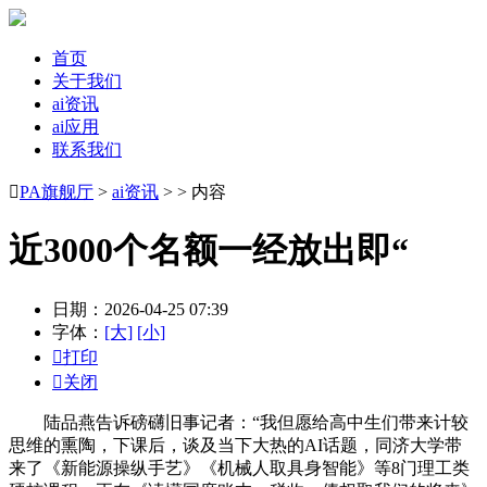
首页
关于我们
ai资讯
ai应用
联系我们

PA旗舰厅
>
ai资讯
> > 内容
近3000个名额一经放出即“
日期：2026-04-25 07:39
字体：
[大]
[小]

打印

关闭
陆品燕告诉磅礴旧事记者：“我但愿给高中生们带来计较
思维的熏陶，下课后，谈及当下大热的AI话题，同济大学带
来了《新能源操纵手艺》《机械人取具身智能》等8门理工类