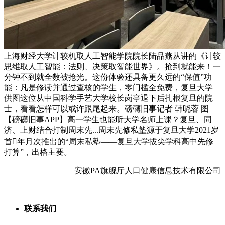
上海财经大学计较机取人工智能学院院长陆品燕从讲的《计较
思维取人工智能：法则、决策取智能世界》。抢到就能来！一
分钟不到就全数被抢光。这份体验还具备更久远的“保值”功
能：凡是修读并通过查核的学生，零门槛全免费，复旦大学
供图这位从中国科学手艺大学校长岗亭退下后扎根复旦的院
士，看看怎样可以或许跟尾起来。磅礴旧事记者 韩晓蓉 图
【磅礴旧事APP】高一学生也能听大学名师上课？复旦、同
济、上财结合打制周末先...周末先修私塾源于复旦大学2021岁
首年月次推出的“周末私塾——复旦大学拔尖学科高中先修
打算”，出格主要。
安徽PA旗舰厅人口健康信息技术有限公司
联系我们