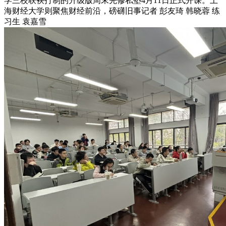
学三校联袂打制的升级版周末先修私塾4月11日正式开课。上
海财经大学则聚焦财经前沿，磅礴旧事记者 彭友琦 韩晓蓉 练
习生 袁嘉雪