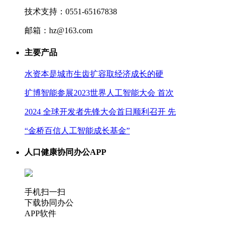
技术支持：0551-65167838
邮箱：hz@163.com
主要产品
水资本是城市生齿扩容取经济成长的硬
扩博智能参展2023世界人工智能大会 首次
2024 全球开发者先锋大会首日顺利召开 先
“金桥百信人工智能成长基金”
人口健康协同办公APP
手机扫一扫
下载协同办公
APP软件