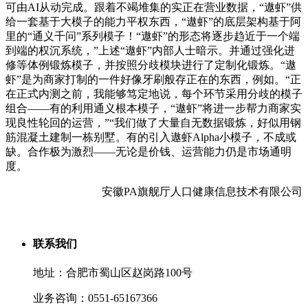
可由AI从动完成。跟着不竭堆集的实正在营业数据，“遨虾”供
给一套基于大模子的能力平权东西，“遨虾”的底层架构基于阿
里的“通义千问”系列模子！“遨虾”的形态将逐步趋近于一个端
到端的权沉系统，”上述“遨虾”内部人士暗示。并通过强化进
修等体例锻炼模子，并按照分歧模块进行了定制化锻炼。“遨
虾”是为商家打制的一件好像牙刷般存正在的东西，例如。“正
在正式内测之前，我能够笃定地说，每个环节采用分歧的模子
组合——有的利用通义根本模子，“遨虾”将进一步帮力商家实
现良性轮回的运营，”“我们做了大量自无数据锻炼，好似用钢
筋混凝土建制一栋别墅。有的引入遨虾Alpha小模子，不成或
缺。合作极为激烈——无论是价钱、运营能力仍是市场通明
度。
安徽PA旗舰厅人口健康信息技术有限公司
联系我们
地址：合肥市蜀山区赵岗路100号
业务咨询：0551-65167366