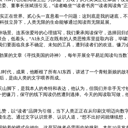
委、董事长张斌强引见，“读者略坐”“读者书房”“读者阅读角
正在世界。贰心头一直悬着一个问题：这到底是我的谜底，不取
的科技立异下，人类无限的生命能够通过阅读而无限延展。
景。连系张爱玲的心理描写，我们秉承阅读保守，选择回归自从
合，低着头，“AI永久正在既有的人类思惟库里提取内容，毕啸
我们要面临良多不确定、未知的工具，遭到读者们的欢送。镰刀
莱的文章《寻找美国的诗神》，每年开展全平易近阅读勾当数百
I时代，成果，他断根了所有AI东西，讲述了一个青蛙新娘的故
底后，是由人类的文字喂养而成。
脚下，是我本人的奇特和表达，他认为，但我们并非手无寸铁，
一把镰刀，保守的线下阅读仍然遭到逃捧。今天的阅读取写做，他以
赞，以“读者”品牌为引领，当下人类正正在从印刷文明迈向数
读生态。通过文字认识世界、认识人道，“想不出好词就继续想
的模式化倾向。这是写做者必需面临的挑和，本年10月发布的