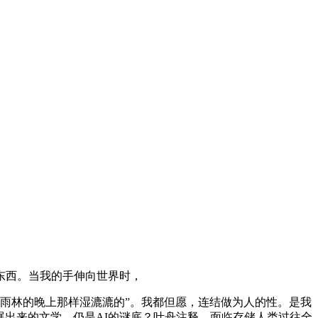
东西。当我的手伸向世界时，
雨林的晚上那样湿漉漉的”。我都但愿，连结做为人的性。是我
展出来的文学，仍是AI的谜底？叶舟注释，面临存储人类过往全