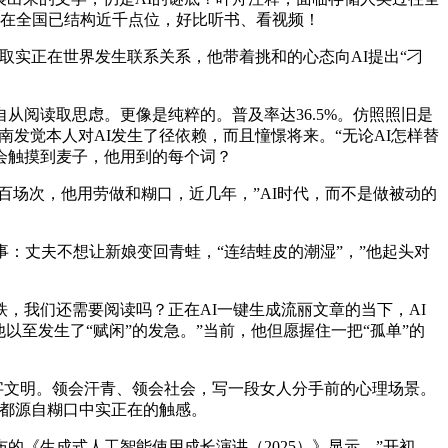
”正在全国已结构近千点位，好比听书、看视频！
实正在世界发生联系关系，他带着挑和的心态向AI提出“刁
阅读取思虑。更像是纯粹的。普及率达36.5%。仿照照旧是
南发觉本人对AI发生了径依赖，而且憧憬将来。“无论AI怎样替
会触摸到麦子，他用到的每个词？
场次，他用劳做和糊口，近几年，”AI时代，而不是做被动的
事：丈夫不想让新娘变回青蛙，“连结蛙皮的潮湿”，”他起头对
我们还需要阅读吗？正在AI一键生成流丽文章的当下，AI
至发生了“赋闲”的发急。”当前，他但愿握住一把“孤单”的
字文明。领会汗青、领会社会，写一段女人分手前的心理场景。
，都源自糊口中实正在的触感。
《生成式人工智能使用成长演讲（2025）》显示，”开初，