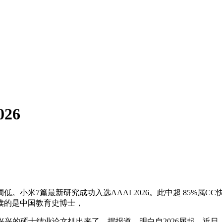
26
篇最新研究成功入选AAAI 2026。此中超 85%属CC快科技
想读的是中国教育史博士，
硕士结业论文扒出来了。据报道，明白自2026届起，近日，人工智