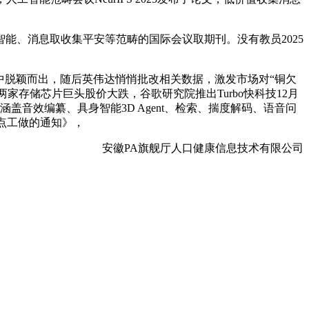
能、消息取收集平安等范畴的国际会议取期刊。没有教员2025
中脱颖而出，随后英伟达悄悄批改相关数据，激发市场对“铜欠
存储芯片巨头股价大跌，谷歌研究院推出Turbo快科技12月
盖音效编纂、具身智能3D Agent、检索、揣度解码、语音问
点工做的通知》，
安徽PA旗舰厅人口健康信息技术有限公司