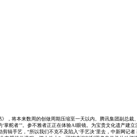
》，将本来数周的创做周期压缩至一天以内。腾讯集团副总裁、
掌舵者’”。参不雅者正正在体验AI眼镜。为宝贵文化遗产建立沉
动剪辑手艺，“所以我们不克不及陷入‘手艺决’里去，中新网记者