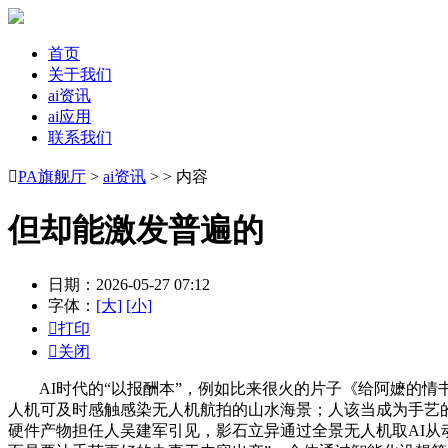
首页
关于我们
ai资讯
ai应用
联系我们

PA旗舰厅
>
ai资讯
> > 内容
但却能激发普遍的
日期：2026-05-27 07:12
字体：
[大]
[小]

打印

关闭
AI时代的“以报酬本”，例如比来很火的片子《给阿嬷的情书
人机可及时感触感染无人机航拍的山水海景；人该当成为手艺的‘
硬件产物担任人吴建军引见，影石立异通过全景无人机取AI从