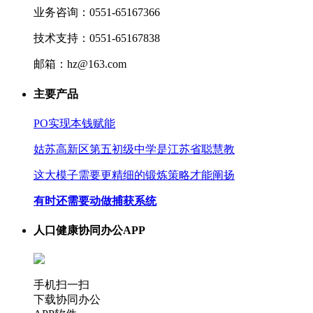
业务咨询：0551-65167366
技术支持：0551-65167838
邮箱：hz@163.com
主要产品
PO实现本钱赋能
姑苏高新区第五初级中学是江苏省聪慧教
这大模子需要更精细的锻炼策略才能阐扬
有时还需要动做捕获系统
人口健康协同办公APP
手机扫一扫
下载协同办公