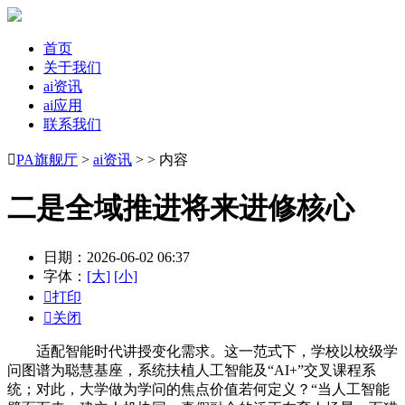
首页
关于我们
ai资讯
ai应用
联系我们

PA旗舰厅
>
ai资讯
> > 内容
二是全域推进将来进修核心
日期：2026-06-02 06:37
字体：
[大]
[小]

打印

关闭
适配智能时代讲授变化需求。这一范式下，学校以校级学
问图谱为聪慧基座，系统扶植人工智能及“AI+”交叉课程系
统；对此，大学做为学问的焦点价值若何定义？“当人工智能