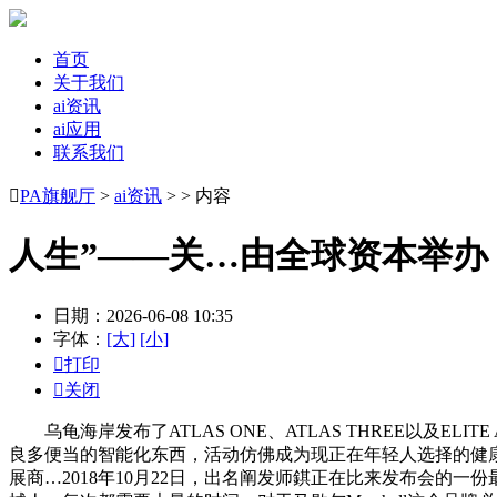
首页
关于我们
ai资讯
ai应用
联系我们

PA旗舰厅
>
ai资讯
> > 内容
人生”——关…由全球资本举办
日期：2026-06-08 10:35
字体：
[大]
[小]

打印

关闭
乌龟海岸发布了ATLAS ONE、ATLAS THREE以及E
良多便当的智能化东西，活动仿佛成为现正在年轻人选择的健康
展商…2018年10月22日，出名阐发师錤正在比来发布会的