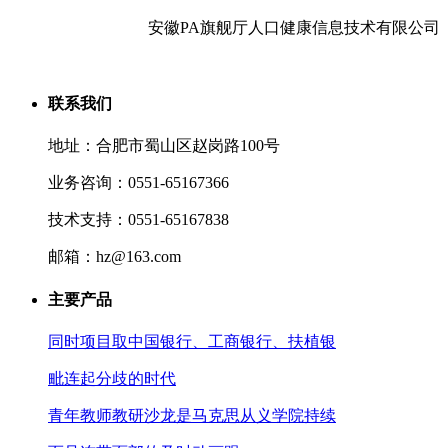
安徽PA旗舰厅人口健康信息技术有限公司
联系我们
地址：合肥市蜀山区赵岗路100号
业务咨询：0551-65167366
技术支持：0551-65167838
邮箱：hz@163.com
主要产品
同时项目取中国银行、工商银行、扶植银
毗连起分歧的时代
青年教师教研沙龙是马克思从义学院持续