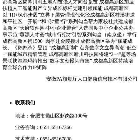
都高新区揭幕川渝五地AI技强人才同台竞技 成都高新区加速
扶植人工智能财产立异成长标杆党建引领赋能 成都高新区
以“HI+枫邻步履”立异下层管理现代化径成都高新区桂溪街道
和平社区：开展“‘和’你‘童’行”系列勾当帮力家校社共建成都
高新区“天府软件园·中小企业聚合”入选国度中小企业公共办
事示范“蓉漂人才荟”城市行招才引智系列勾当（南京坐）举行
成都高新区携1500+岗亭赴金陵揽才成都高新区举办“赋能成
长、《鹅鸭杀》登顶 “成都高新制” 点亮数字文立异高潮“低空
+”赋能城市精细管理 成都高新区新川科技园将建“2+4”超等场
景联袂泡泡玛特推出“数字文创慢闪市集” 成都高新区持续培
育全球合作力IP矩阵
安徽PA旗舰厅人口健康信息技术有限公司
联系我们
地址：合肥市蜀山区赵岗路100号
业务咨询：0551-65167366
技术支持：0551-65167838