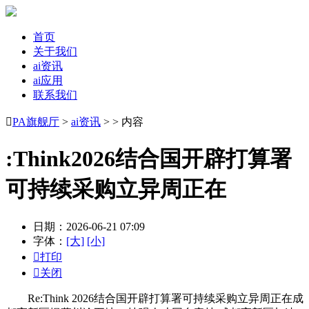
首页
关于我们
ai资讯
ai应用
联系我们

PA旗舰厅
>
ai资讯
> > 内容
:Think2026结合国开辟打算署
可持续采购立异周正在
日期：2026-06-21 07:09
字体：
[大]
[小]

打印

关闭
Re:Think 2026结合国开辟打算署可持续采购立异周正在成