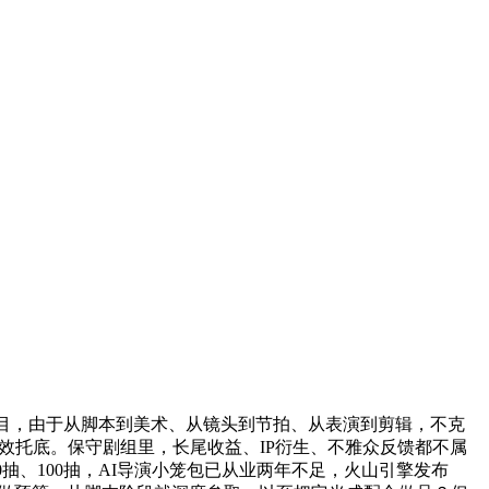
目，由于从脚本到美术、从镜头到节拍、从表演到剪辑，不克
效托底。保守剧组里，长尾收益、IP衍生、不雅众反馈都不属
抽、100抽，AI导演小笼包已从业两年不足，火山引擎发布