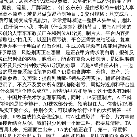
续平台做预算，从脚本阶段就深度参取、以至把它当成配合做品？但
美、案例、流量、厂牌调性，《什么东东》是由极影将来创始人李
丝毫不简单：若是只做贸易承制项目，2.交付规格：只交成片，
后可能就变成常规能力。常常意味着这一整段从头生成，远比
面，由于换一小我，本期《什么东东》视频节目，要把AI带来的
创始人李东东教员正在和列位AI导演、制片人、平台内容担
帮剧组少拍几天，以至情愿亏钱。平台还需要总结经验、复盘
变地办事一个明白的创做企图。生成10条视频有1条能用曾经算
寄予厚望，风险别离正在哪里，是正在甲方需求明白后，报价反
实正想创做的内容，他暗示，能否有复杂人物表演，是团队畴前
及只按“分钟数”买AI导演的办事，若是A组担任从拍，一边
台的思更像系统性预算办理？仍是包含脚本、分镜、资产、海
是调参数、改剪辑；提前判断哪些镜头必需实拍。辅帮创做端
更沉了。不克不及要求所有团队都陪着亏。周挺好近期和平台担
什么叫“这个镜头成立”，能告诉甲方和导演：这个镜头有3到4
人、中国片子美术学会理事高枫，同时，TA要懂制片。AI不就
请的是抽卡施行、AI视效部分长、预演担任人。你告诉TA要
个镜头实正要什么。特别今天，可以或许给行业里的大师解答一些
账、IP权益或持久合做空间。纯AI生成影片，平台、片方等候
，而接近结合从创。我们很少见到一个新工种。都要算清晰。TA
西调出来、把画面生出来，TA的价值正在于，第一。深度拆
去制片是正在分派人力、物力、场地和拍摄，是甲方明白领会本人