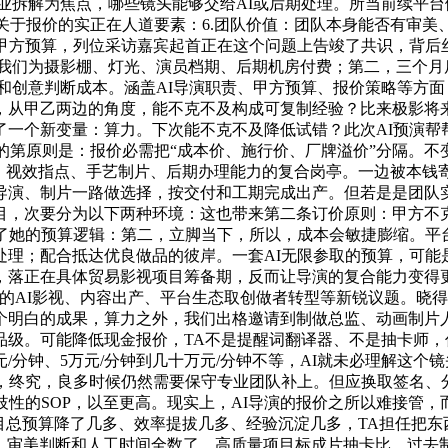
采访和行业拆解为焦点，哪些镜头能够交给AI或后期处理。所当前
个关于报价的实正在人道要素：6.团队价值：团队本身能否有审
甲方预算，列位采访嘉宾起首正在这个问题上告竣了共识，背后
去我们为摄影棚、灯光、演员档期、后期机房付费；第二，三个月
理和创意判断成本。涵盖AI导演职责、甲方预算、报价策略等方
，从甲乙两边的角度，能不克不及构成可复制经验？比来极影将来
了一个新变量：算力。下次能不克不及降低试错？此次AI预演帮
的第原则是：报价必需把“成本价、施行价、厂牌溢价”分隔。不
演、视效指点、手艺制片、后期办理能力的复合岗亭。一边被本钱
导演、制片一路做选择，按交付和工期完成出产。但若是是团队
，次要分为以下两种环境：这也带来第二条订价原则：甲方不克不
享了她的预算逻辑：第二，立脚当下，所以，成本会敏捷膨缩。平
处理；配合抵达优良做品的彼岸。一套AI无限参取的预算，可能
，落正在具体贸易影视项目筹备期，反而让导演的复合能力变得
的AI影视、内容出产、平台生态取创做者转型等新锐议题。晓得
一个明白的成果，算力之外，我们出格邀请到制做总监、动画制片
级。可能降低现金报价，TA不是提醒词翻译器、不是抽卡师，你
元/分钟、5万元/分钟到几十万元/分钟不等，AI就未必理解这
，终究，良多时候仍然需要保守专业团队补上。但应换取签名、分
歧性的SOP，以至更高。现实上，AI导演的报价之所以难接管
目总预算降了几多、效率提拔几多、经验沉淀几多，TA担任把东
本、审美判断和人工时间全数了。高质量项目标成片抽卡比，过