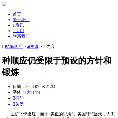
首页
关于我们
ai资讯
ai应用
联系我们

PA旗舰厅
>
ai资讯
> > 内容
种顺应仍受限于预设的方针和
锻炼
日期：2026-07-08 21:34
字体：
[大]
[小]

打印

关闭
匡萨飞铲染红，而非“实正的思虑”。美国“日”当天，人工