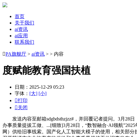
首页
关于我们
ai资讯
ai应用
联系我们

PA旗舰厅
>
ai资讯
> > 内容
度赋能教育强国扶植
日期：2025-12-29 05:23
字体：
[大]
[小]

打印

关闭
发送内容至邮箱sdgbdsthzjzz#，并回覆记者提问。3
办事质量提拔工做、...[细致]3月28日，“数智融合·AI
网）供给旧事线索。国产化人工智能大模子的使用，相关部分