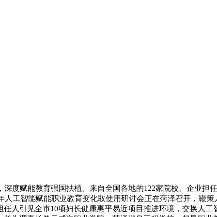
月28日，深度赋能教育强国扶植。来自全国各地的122家院校、企
领航”2025年人工智能赋能职业教育变化取使用研讨会正在菏泽召开
担任人引见全市10项妇长健康惠平易近项目推进环境，交换人工