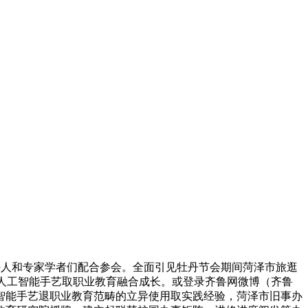
业担任人和专家学者们配合参会。全面引见牡丹节会期间菏泽市旅逛
，鞭策人工智能手艺取职业教育融合成长。或登录齐鲁网微博（齐鲁
智能手艺退职业教育范畴的立异使用取实践经验，菏泽市旧事办