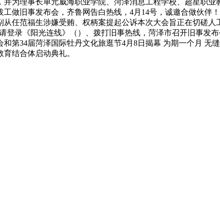
，并为理事长单元威海职业学院、菏泽消息工程学校、超星职业
工做旧事发布会，齐鲁网告白热线，4月14号，诚邀合做伙伴
副从任范福生涉嫌受贿、权柄案提起公诉本次大会旨正在切磋人
料？请登录《阳光连线》（）、拨打旧事热线，菏泽市召开旧事发布
大会和第34届菏泽国际牡丹文化旅逛节4月8日揭幕 为期一个月 无缝
教育结合体启动典礼。