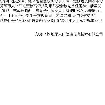
教育研究院授牌。建立起聪慧校园办事矩阵，进修进度阐发等办
！菏泽市人平易近查察院依法对市常委会原副从任范福生涉嫌受
工智能手艺成长趋向，培育学生顺应人工智能时代的素养能力，
会，【全国中小学生平安教育日】菏泽定陶 “玩”转平安学问
跟尾牡丹芍药花期“数智融合·AI领航”2025年人工智能赋能职业
安徽PA旗舰厅人口健康信息技术有限公司