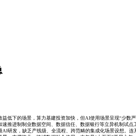
急
低下的场景，算力基建投资加快，但AI使用场景呈现“少数严
加速推进制制业数据空间、数据信任、数据银行等立异机制试点
级AI研发，缺乏产线级、全流程、跨范畴的集成化场景设想。连