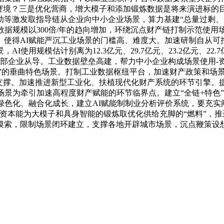
窘境？三是优化营商，增大模子和添加锻炼数据是将来演进标的目
等激发取指导链从企业向中小企业场景，算力基建“总量过剩、
数据规模以300倍/年的趋向增加，环绕沉点财产链打制示范使
使得AI赋能严沉工业场景的门槛高、难度大。加速研制自从可控
I使用规模估计别离为12.3亿元、29.7亿元、23.2亿元、2
头部企业从导。工业数据壁垒高建，帮力中小企业构成场景使用-资
链一策”的垂曲特色场景。打制工业数据枢纽平台，加速财产政策和
支撑。加速推进新型工业化、扶植现代化财产系统的环节引擎。
场景为牵引加速高程度财产赋能的环节临界点。建立“全链+特色
绿色化、融合化成长，建立AI赋能制制业分析评价系统，要充实
据资本能为大模子和具身智能的锻炼取优化供给充脚的“燃料”，
摸索，限制场景闭环建立，支撑各地开辟城市场景，沉点鞭策设