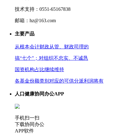
技术支持：0551-65167838
邮箱：hz@163.com
主要产品
从根本会计财政从管、财政司理的
搞“七个”；对组织不忠实、不诚恳
国资机构占比继续维持
各基金份额类别对应的可供分派利润将有
人口健康协同办公APP
手机扫一扫
下载协同办公
APP软件