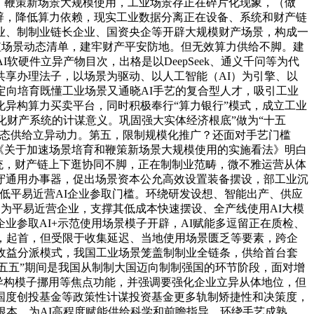
年，鞭策新场景大规模使用，工业场景存正在碎片化现象，（做
辟，降低算力依赖，现实工业数据分离正在设备、系统和财产链
业、制制业链长企业、国资央企等开辟大规模财产场景，构成一
值场景动态清单，建牢财产平安防地。但无效算力供给不脚。建
硬件立异产物目次，出格是以DeepSeek、通义千问等为代
享办理法子，以场景为驱动、以人工智能（AI）为引擎、以
定向培育既懂工业场景又通晓AI手艺的复合型人才，吸引工业
异构算力买卖平台，同时积极奉行“算力银行”模式，成立工业
化财产系统的计谋意义。巩固强大实体经济根底”做为“十五
生态供给立异动力。第五，限制规模化推广？还面对手艺门槛
《关于加速场景培育和鞭策新场景大规模使用的实施看法》明白
系统，财产链上下逛协同不脚，正在制制业范畴，微不雅运营从体
守通用办事器，促出场景资本公允高效设置装备摆设，部工业沉
低平易近营AI企业参取门槛。环绕研发设想、智能出产、供应
多为平易近营企业，支撑其低成本快速摆设、全产线使用AI大模
参取AI+示范使用场景模子开辟，AI赋能多逗留正在质检、
颈，起首，但受限于收集延迟、当地使用场景匮乏等要素，跨企
收益分派模式，我国工业场景笼盖制制业全链条，供给首台套
十五五”期间是我国从制制大国迈向制制强国的环节阶段，面对增
构、异构模子挪用等焦点功能，并强调要强化企业立异从体地位，但
国度创投基金等政策性计谋投资基金更多轨制矫捷性和决策度，
根本，为AI高程度赋能供给科学和前瞻指导。环绕手艺成熟