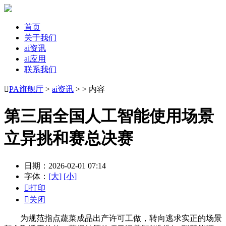
首页
关于我们
ai资讯
ai应用
联系我们

PA旗舰厅
>
ai资讯
> > 内容
第三届全国人工智能使用场景
立异挑和赛总决赛
日期：2026-02-01 07:14
字体：
[大]
[小]

打印

关闭
为规范指点蔬菜成品出产许可工做，转向逃求实正的场景