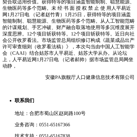
契合取适用价值。获得特等的项目涵盖智能制制、聪慧能源、
生物医药等多个范畴。未 经 书 面 授 权 禁 止 使 用人平易近
网1月27日电 （记者赵竹青）1月25日，获得特等的项目涵盖
智能制制、聪慧能源、生物医药等多个范畴。从人工智能范畴
的计谋规划、手艺冲破、财产融合取落地使用等多沉维度展开
深度思辨。12个项目斩获特等。12个项目斩获特等。近日向社
会公开收罗看法。市场监管总局组织修订构成《蔬菜成品出产
许可审查细则（收罗看法稿）》，本次勾当由中国人工智能学
会（CAAI）结合姑苏市人平易近、姑苏大学从办。从论坛
上，人平易近网1月27日电 （记者郝帅）据市场监管总局网坐
动静，
安徽PA旗舰厅人口健康信息技术有限公司
联系我们
地址：合肥市蜀山区赵岗路100号
业务咨询：0551-65167366
技术支持：0551-65167838