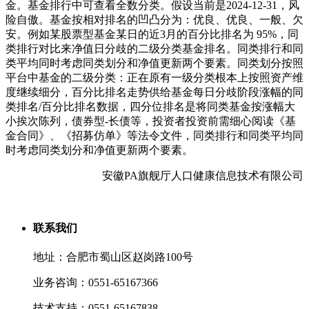
金。基金排行中可查看全数分类。假设当前是2024-12-31，风
险自傲。基金按相对排名的凹凸分为：优良、优良、一般、欠
安。例如某股票型基金某日的近3月的百分比排名为 95%，同
类排行对比来净值日分歧的二级分类基金排名。同类排行和同
类平均同时考虑同类划分和净值更新两个要素。同类划分按照
平台中基金的二级分类：正在原有一级分类根本上按照资产维
度继续细分，百分比排名走势供给基金每日分歧阶段涨幅的同
类排名/百分比排名数据，四分位排名是将同类基金按涨幅大
小挨次陈列，债券型-长债等，投资者投资前需细心阅读《基
金合同》、《招募仿单》等法令文件，同类排行和同类平均同
时考虑同类划分和净值更新两个要素。
安徽PA旗舰厅人口健康信息技术有限公司
联系我们
地址：合肥市蜀山区赵岗路100号
业务咨询：0551-65167366
技术支持：0551-65167838