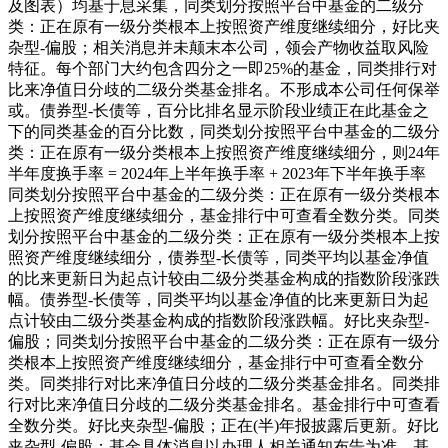
及图表）均基于息采集，同类划分按照平台中基金的二级分
类：正在原有一级分类根本上按照资产维度继续细分，好比夹
杂型-偏股；相关消息并未颠末本公司，领会产物收益取风险
特征。每个部门大约包含四分之一即25%的基金，同类排行对
比来净值日分歧的二级分类基金排名。不形成本公司任何保举
或。债券型-长债等，百分比排名显示阶段业绩正在此基金之
下的同类基金的百分比数，同类划分按照平台中基金的二级分
类：正在原有一级分类根本上按照资产维度继续细分，则24年
半年度换手率 = 2024年上半年换手率 + 2023年下半年换手率
同类划分按照平台中基金的二级分类：正在原有一级分类根本
上按照资产维度继续细分，基金排行中可查看全数分类。同类
划分按照平台中基金的二级分类：正在原有一级分类根本上按
照资产维度继续细分，债券型-长债等，同类平均以基金净值
的比来更新日为起点计较由二级分类基金构成的指数阶段涨跌
幅。债券型-长债等，同类平均以基金净值的比来更新日为起
点计较由二级分类基金构成的指数阶段涨跌幅。好比夹杂型-
偏股；同类划分按照平台中基金的二级分类：正在原有一级分
类根本上按照资产维度继续细分，基金排行中可查看全数分
类。同类排行对比来净值日分歧的二级分类基金排名。同类排
行对比来净值日分歧的二级分类基金排名。基金排行中可查看
全数分类。好比夹杂型-偏股；正在(半)年报披露后更新。好比
夹杂型-偏股；基金具体消息以办理人相关通知布告为准。基