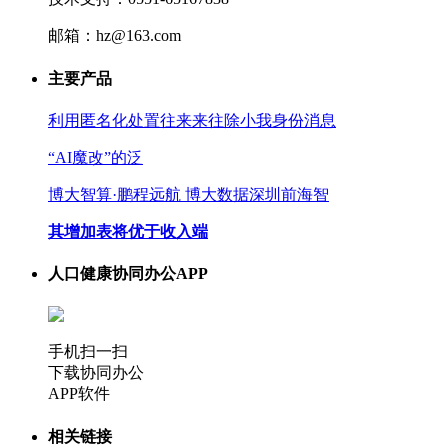
邮箱：hz@163.com
主要产品
利用匿名化处置往来来往除小我身份消息
“AI魔改”的泛
博大智算·鹏程远航 博大数据深圳前海智
其增加表将优于收入端
人口健康协同办公APP
手机扫一扫
下载协同办公
APP软件
相关链接