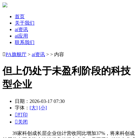
首页
关于我们
ai资讯
ai应用
联系我们

PA旗舰厅
>
ai资讯
> > 内容
但上仍处于未盈利阶段的科技
型企业
日期：2026-03-17 07:30
字体：
[大]
[小]

打印

关闭
39家科创成长层企业估计营收同比增加37%，将来科创成