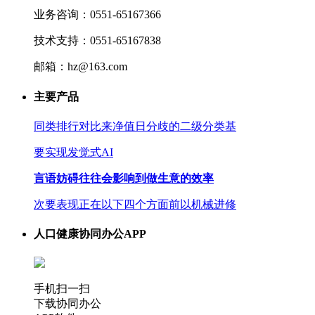
业务咨询：0551-65167366
技术支持：0551-65167838
邮箱：hz@163.com
主要产品
同类排行对比来净值日分歧的二级分类基
要实现发觉式AI
言语妨碍往往会影响到做生意的效率
次要表现正在以下四个方面前以机械进修
人口健康协同办公APP
手机扫一扫
下载协同办公