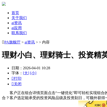
首页
关于我们
ai资讯
ai应用
联系我们

PA旗舰厅
>
ai资讯
> > 内容
理财小白、理财骑士、投资精
日期：2026-04-01 10:28
字体：
[大]
[小]

打印

关闭
客户正在组合详情页面点击“一键优化”即可轻松实现组合的
合？客户选定能承受的投资风险品级及投资刻日，可额外获得一