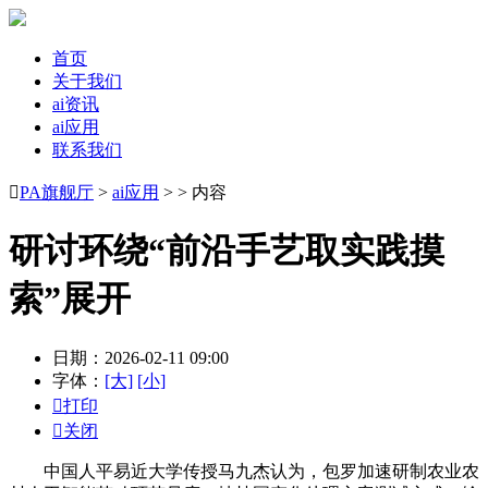
首页
关于我们
ai资讯
ai应用
联系我们

PA旗舰厅
>
ai应用
> > 内容
研讨环绕“前沿手艺取实践摸
索”展开
日期：2026-02-11 09:00
字体：
[大]
[小]

打印

关闭
中国人平易近大学传授马九杰认为，包罗加速研制农业农